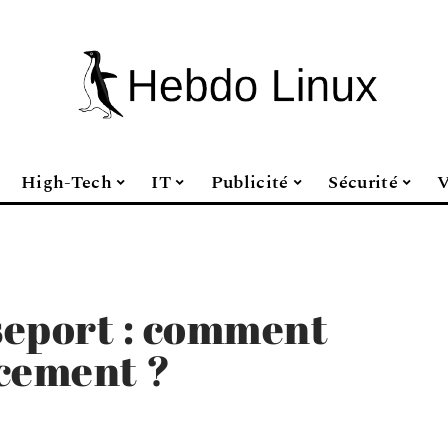
High-Tech
IT
Publicité
Sécurité
V
seport : comment
acement ?