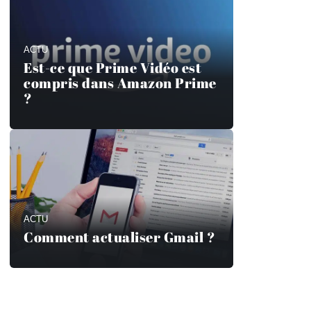
ACTU
Est-ce que Prime Vidéo est
compris dans Amazon Prime
?
ACTU
Comment actualiser Gmail ?