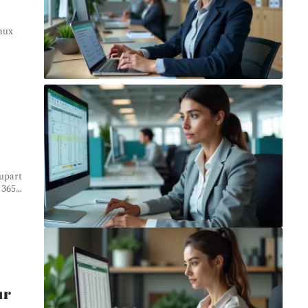
aux
upart
 365
…
ur