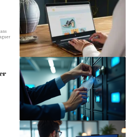
dans
taguer
er