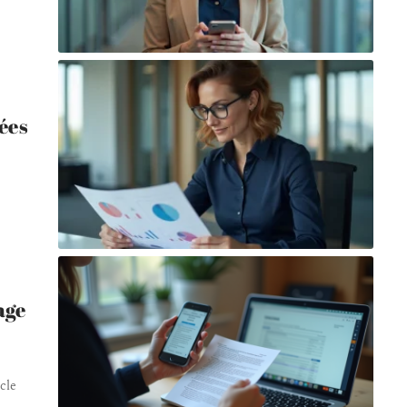
ées
age
cle