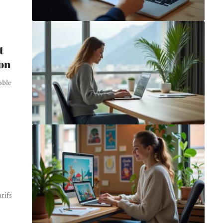
t
ion
oble
rifs