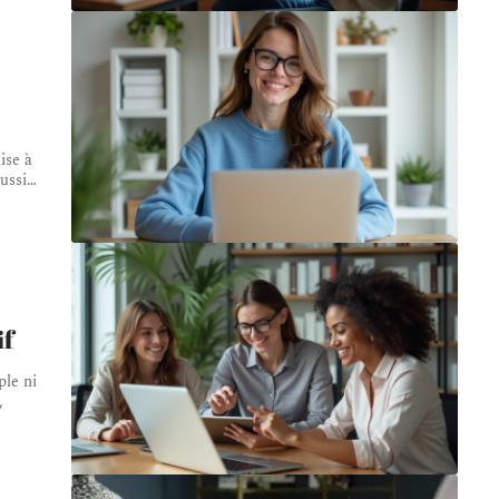
ise à
ussi
…
if
le ni
,