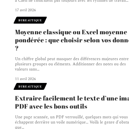
à Caen ne coïncident pas toujours avec les rythmes de travail
…
17 avril 2026
BUREAUTIQUE
Moyenne classique ou Excel moyenne
pondérée : que choisir selon vos donn
?
Un chiffre global peut masquer des différences majeures entre
plusieurs groupes ou éléments. Additionner des notes ou des
valeurs sans
…
11 avril 2026
BUREAUTIQUE
Extraire facilement le texte d’une im
PDF avec les bons outils
Une page scannée, un PDF verrouillé, quelques mots qui vous
échappent derrière un voile numérique… Voilà le genre d'obsta
que
…