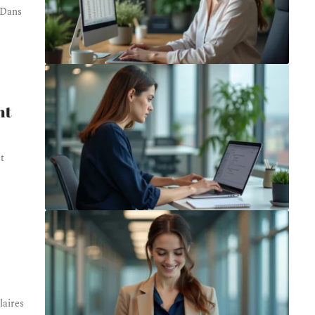
 Dans
nt
t
laires