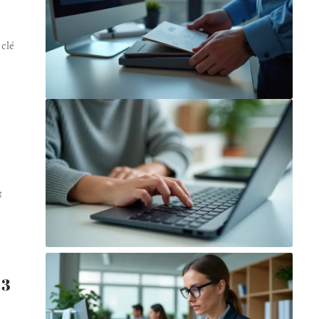
 clé
t
33