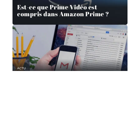
Est-ce que Prime Vidéo est
compris dans Amazon Prime ?
ACTU
Comment actualiser Gmail ?
Contact
Mentions Légales
Sitemap