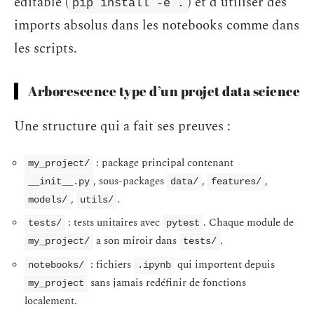
éditable (
) et d’utiliser des
pip install -e .
imports absolus dans les notebooks comme dans
les scripts.
Arborescence type d’un projet data science
Une structure qui a fait ses preuves :
: package principal contenant
my_project/
, sous-packages
,
,
__init__.py
data/
features/
,
.
models/
utils/
: tests unitaires avec
. Chaque module de
tests/
pytest
a son miroir dans
.
my_project/
tests/
: fichiers
qui importent depuis
notebooks/
.ipynb
sans jamais redéfinir de fonctions
my_project
localement.