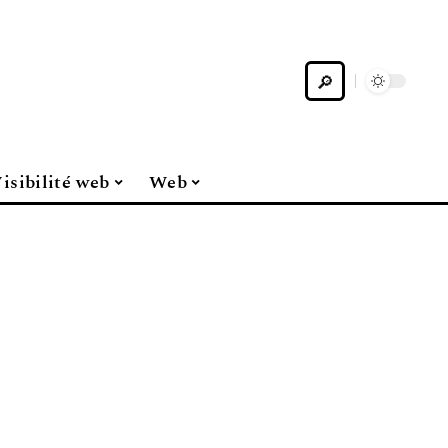
isibilité web
Web