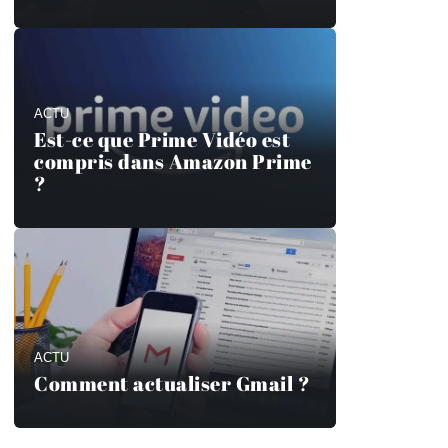
ACTU
Est-ce que Prime Vidéo est
compris dans Amazon Prime
?
ACTU
Comment actualiser Gmail ?