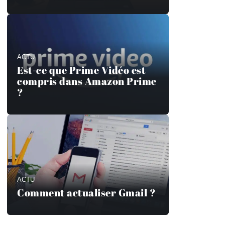
ACTU
Est-ce que Prime Vidéo est
compris dans Amazon Prime
?
ACTU
Comment actualiser Gmail ?