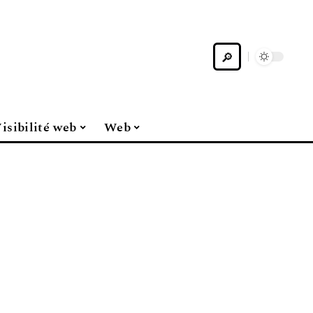
isibilité web
Web